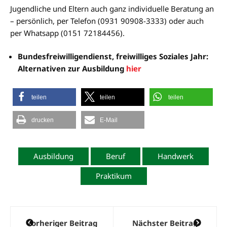
Jugendliche und Eltern auch ganz individuelle Beratung an
– persönlich, per Telefon (0931 90908-3333) oder auch
per Whatsapp (0151 72184456).
Bundesfreiwilligendienst, freiwilliges Soziales Jahr:
Alternativen zur Ausbildung
hier
teilen
teilen
teilen
drucken
E-Mail
Ausbildung
Beruf
Handwerk
Praktikum
Beitragsnavigation
Vorheriger Beitrag
Nächster Beitrag