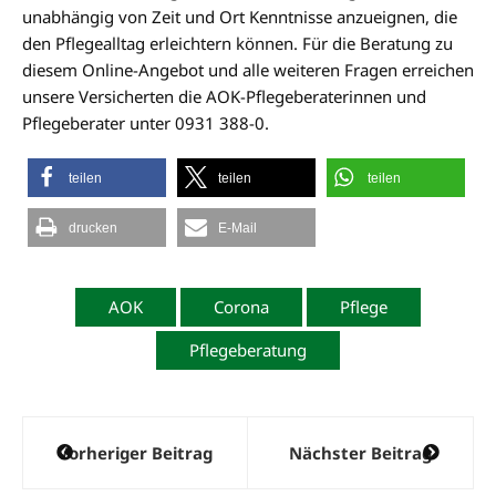
unabhängig von Zeit und Ort Kenntnisse anzueignen, die
den Pflegealltag erleichtern können. Für die Beratung zu
diesem Online-Angebot und alle weiteren Fragen erreichen
unsere Versicherten die AOK-Pflegeberaterinnen und
Pflegeberater unter 0931 388-0.
teilen
teilen
teilen
drucken
E-Mail
AOK
Corona
Pflege
Pflegeberatung
Beitragsnavigation
Vorheriger Beitrag
Nächster Beitrag