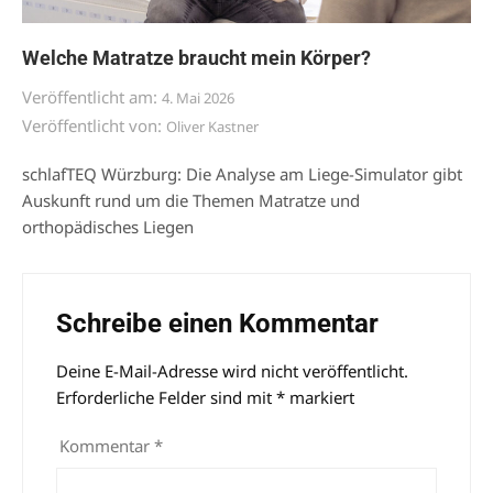
Welche Matratze braucht mein Körper?
Veröffentlicht am:
4. Mai 2026
Veröffentlicht von:
Oliver Kastner
schlafTEQ Würzburg: Die Analyse am Liege-Simulator gibt
Auskunft rund um die Themen Matratze und
orthopädisches Liegen
Schreibe einen Kommentar
Deine E-Mail-Adresse wird nicht veröffentlicht.
Alternative:
Erforderliche Felder sind mit
*
markiert
Kommentar
*