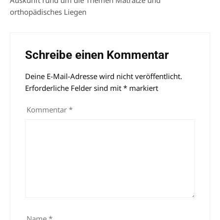
Auskunft rund um die Themen Matratze und
orthopädisches Liegen
Schreibe einen Kommentar
Deine E-Mail-Adresse wird nicht veröffentlicht.
Alternative:
Erforderliche Felder sind mit
*
markiert
Kommentar
*
Name
*