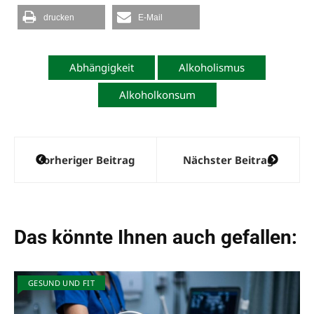
drucken
E-Mail
Abhängigkeit
Alkoholismus
Alkoholkonsum
Beitragsnavigation
Vorheriger Beitrag
Nächster Beitrag
Das könnte Ihnen auch gefallen:
GESUND UND FIT