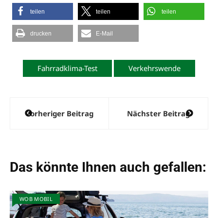
teilen
teilen
teilen
drucken
E-Mail
Fahrradklima-Test
Verkehrswende
Beitragsnavigation
Vorheriger Beitrag
Nächster Beitrag
Das könnte Ihnen auch gefallen:
WOB MOBIL