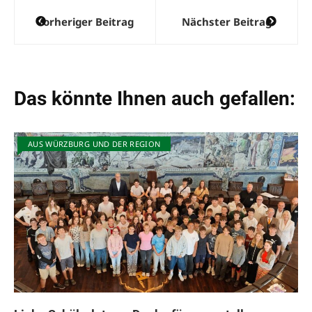
Beitragsnavigation
Vorheriger Beitrag
Nächster Beitrag
Das könnte Ihnen auch gefallen:
AUS WÜRZBURG UND DER REGION