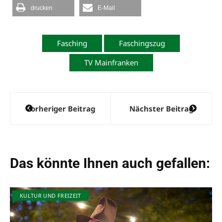
drucken
E-Mail
Fasching
Faschingszug
TV Mainfranken
Beitragsnavigation
Vorheriger Beitrag
Nächster Beitrag
Das könnte Ihnen auch gefallen:
KULTUR UND FREIZEIT