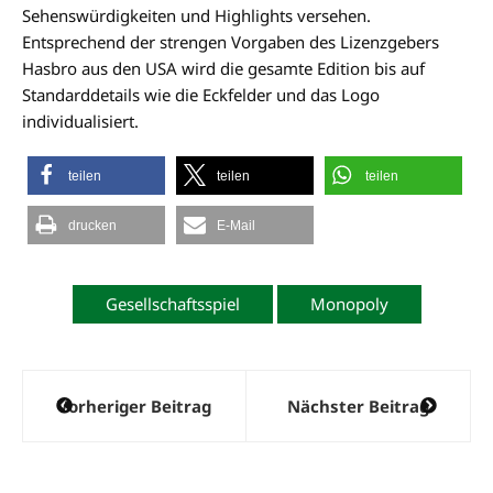
Sehenswürdigkeiten und Highlights versehen.
Entsprechend der strengen Vorgaben des Lizenzgebers
Hasbro aus den USA wird die gesamte Edition bis auf
Standarddetails wie die Eckfelder und das Logo
individualisiert.
teilen
teilen
teilen
drucken
E-Mail
Gesellschaftsspiel
Monopoly
Beitragsnavigation
Vorheriger Beitrag
Nächster Beitrag