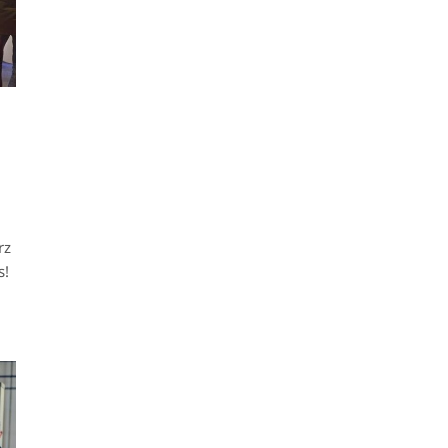
rz
s!