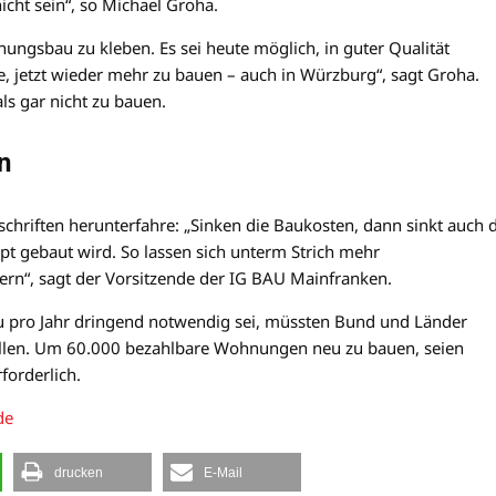
nicht sein“, so Michael Groha.
nungsbau zu kleben. Es sei heute möglich, in guter Qualität
ce, jetzt wieder mehr zu bauen – auch in Würzburg“, sagt Groha.
ls gar nicht zu bauen.
n
chriften herunterfahre: „Sinken die Baukosten, dann sinkt auch d
pt gebaut wird. So lassen sich unterm Strich mehr
n“, sagt der Vorsitzende der IG BAU Mainfranken.
 pro Jahr dringend notwendig sei, müssten Bund und Länder
tellen. Um 60.000 bezahlbare Wohnungen neu zu bauen, seien
forderlich.
de
drucken
E-Mail