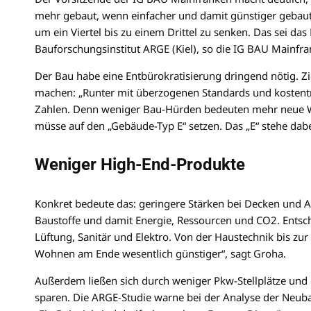
mehr gebaut, wenn einfacher und damit günstiger gebaut 
um ein Viertel bis zu einem Drittel zu senken. Das sei d
Bauforschungsinstitut ARGE (Kiel), so die IG BAU Mainfra
Der Bau habe eine Entbürokratisierung dringend nötig. Z
machen: „Runter mit überzogenen Standards und kosten
Zahlen. Denn weniger Bau-Hürden bedeuten mehr neue Wo
müsse auf den „Gebäude-Typ E“ setzen. Das „E“ stehe dabei
Weniger High-End-Produkte
Konkret bedeute das: geringere Stärken bei Decken und 
Baustoffe und damit Energie, Ressourcen und CO2. Entsche
Lüftung, Sanitär und Elektro. Von der Haustechnik bis zu
Wohnen am Ende wesentlich günstiger“, sagt Groha.
Außerdem ließen sich durch weniger Pkw-Stellplätze und 
sparen. Die ARGE-Studie warne bei der Analyse der Neub