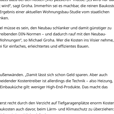
wird“, sagt Groha. Immerhin sei es machbar, die reinen Baukost
as Ergebnis einer aktuellen Wohnungsbau-Studie vom staatlichen
nken.
iel müsse es sein, den Neubau schlanker und damit günstiger zu
treibenden DIN-Normen – und dadurch rauf mit den Neubau-
hnungen“, so Michael Groha. Wer die Kosten ins Visier nehme,
 für einfaches, erleichtertes und effizientes Bauen.
Außenwänden. „Damit lässt sich schon Geld sparen. Aber auch
idender Kostentreiber ist allerdings die Technik – also Heizung,
r Einbauküche gilt: weniger High-End-Produkte. Das macht das
erst recht durch den Verzicht auf Tiefgaragenplätze enorm Koste
aukosten auch davor, beim Lärm- und Klimaschutz zu überziehen: