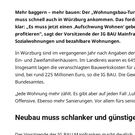
Mehr baggern – mehr bauen: Der „Wohnungsbau-Turb
muss schnell auch in Würzburg ankommen. Das forde
klar: „Es muss jetzt einen ‚Aufschwung Wohnen‘ g
profitieren“, sagt der Vorsitzende der IG BAU Mainf
Sozialwohnungen und bezahlbare Wohnungen.
In Würzburg sind im vergangenen Jahr nach Angaben de
Ein- und Zweifamilienhäusern. Im Landkreis waren es 6
Insgesamt lagen die veranschlagten Bauwerkskosten für 
sind, bei rund 225 Millionen Euro, so die IG BAU. Die Gew
Bundesamtes.
„Jede Wohnung mehr zählt. Es gibt aber auf jeden Fall ‚L
Offensive. Ebenso mehr Sanierungen. Vor allem fürs sen
Neubau muss schlanker und günstig
Der Vorsitzende der IG BAU Mainfranken macht deutlich, 