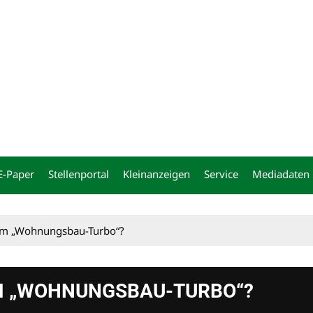
ng
E-Paper
Stellenportal
Kleinanzeigen
Service
Mediadaten
vom „Wohnungsbau-Turbo“?
M „WOHNUNGSBAU-TURBO“?