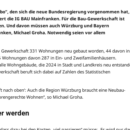
o“, den sich die neue Bundesregierung vorgenommen hat,
rt die IG BAU Mainfranken. Für die Bau-Gewerkschaft ist
eben. Und davon müssen auch Würzburg und Bayern
ranken, Michael Groha. Notwendig seien vor allem
r Gewerkschaft 331 Wohnungen neu gebaut worden, 44 davon in
45 Wohnungen davon 287 in Ein- und Zweifamilienhäusern.
alle Wohngebäude, die 2024 in Stadt und Landkreis neu entstan
erkschaft beruft sich dabei auf Zahlen des Statistischen
uft nach oben‘: Auch die Region Würzburg braucht eine Neubau-
iorengerechte Wohnen“, so Michael Groha.
er werden
dass dazu bei den Kosten „viel passieren“ müsse: „Es wird nur d