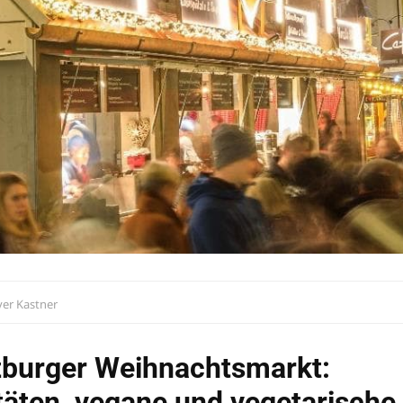
ver Kastner
zburger Weihnachtsmarkt:
täten, vegane und vegetarische