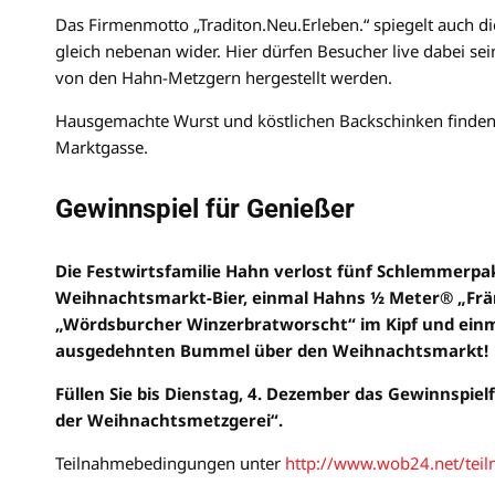
Das Firmenmotto „Traditon.Neu.Erleben.“ spiegelt auch d
gleich nebenan wider. Hier dürfen Besucher live dabei sei
von den Hahn-Metzgern hergestellt werden.
Hausgemachte Wurst und köstlichen Backschinken finden 
Marktgasse.
Gewinnspiel für Genießer
Die Festwirtsfamilie Hahn verlost fünf Schlemmerpake
Weihnachtsmarkt-Bier, einmal Hahns ½ Meter® „Frän
„Wördsburcher Winzerbratworscht“ im Kipf und einma
ausgedehnten Bummel über den Weihnachtsmarkt!
Füllen Sie bis Dienstag, 4. Dezember das Gewinnspiel
der Weihnachtsmetzgerei“.
Teilnahmebedingungen unter
http://www.wob24.net/tei