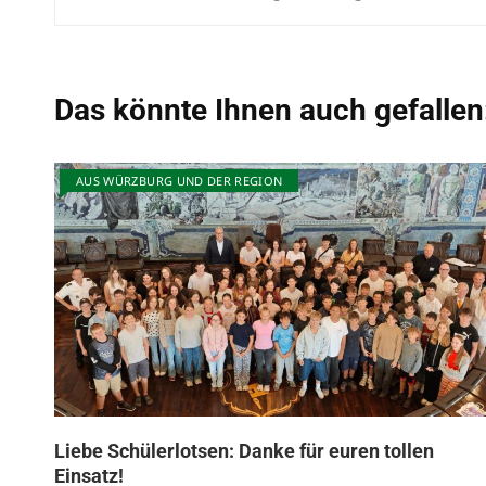
e
:
Das könnte Ihnen auch gefallen
AUS WÜRZBURG UND DER REGION
Liebe Schülerlotsen: Danke für euren tollen
Einsatz!