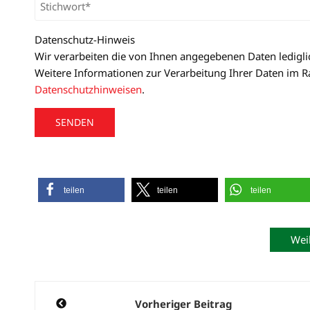
Datenschutz-Hinweis
Wir verarbeiten die von Ihnen angegebenen Daten ledigl
Weitere Informationen zur Verarbeitung Ihrer Daten im R
Datenschutzhinweisen
.
A
l
t
teilen
teilen
teilen
e
r
n
Wei
a
t
Beitragsnavigation
i
Vorheriger Beitrag
v