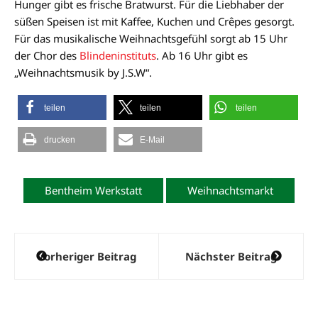
Hunger gibt es frische Bratwurst. Für die Liebhaber der
süßen Speisen ist mit Kaffee, Kuchen und Crêpes gesorgt.
Für das musikalische Weihnachtsgefühl sorgt ab 15 Uhr
der Chor des
Blindeninstituts
. Ab 16 Uhr gibt es
„Weihnachtsmusik by J.S.W“.
teilen
teilen
teilen
drucken
E-Mail
Bentheim Werkstatt
Weihnachtsmarkt
Beitragsnavigation
Vorheriger Beitrag
Nächster Beitrag