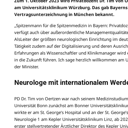
Zum 1. Oktober 2023 wird Privatdozent Dr. Tim von 
am Universitätsklinikum Würzburg. Das gab Bayerns
Vertragsunterzeichnung in München bekannt.
„Spitzenmann für die Spitzenmedizin in Bayern: Privatdoz
verfügt auch über außerordentliche Managementqualitäte
AlsLeiter der größten neurologischen Einrichtung im deu
Tätigkeit zudem auf der Digitalisierung und deren Ausric
Erfahrungen als Wissenschaftler und Klinikmanager wird 
in die Zukunft führen. Ich sage herzlich willkommen am
der Minister.
Neurologe mit internationalem Wer
PD Dr. Tim von Oertzen war nach seinem Medizinstudium 
Universität Bonn zunächst am Bonner Universitätsklinikum
wirkte er am St. George‘s Hospital und an der St. George’
Neurologie 1 am Kepler Universitätsklinikum Linz, ab 2021
erster stellvertretender Ärztlicher Direktor des Kepler U