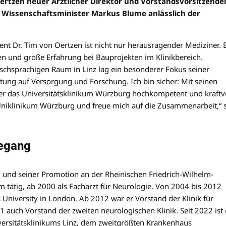
Oertzen neuer Ärztlicher Direktor und Vorstandsvorsitzende
 Wissenschaftsminister Markus Blume anlässlich der
ent Dr. Tim von Oertzen ist nicht nur herausragender Mediziner. 
n und große Erfahrung bei Bauprojekten im Klinikbereich.
tschsprachigen Raum in Linz lag ein besonderer Fokus seiner
htung auf Versorgung und Forschung. Ich bin sicher: Mit seinen
er das Universitätsklinikum Würzburg hochkompetent und kraftv
 Uniklinikum Würzburg und freue mich auf die Zusammenarbeit,“ 
degang
und seiner Promotion an der Rheinischen Friedrich-Wilhelm-
 tätig, ab 2000 als Facharzt für Neurologie. Von 2004 bis 2012
s University in London. Ab 2012 war er Vorstand der Klinik für
 auch Vorstand der zweiten neurologischen Klinik. Seit 2022 ist 
niversitätsklinikums Linz, dem zweitgrößten Krankenhaus