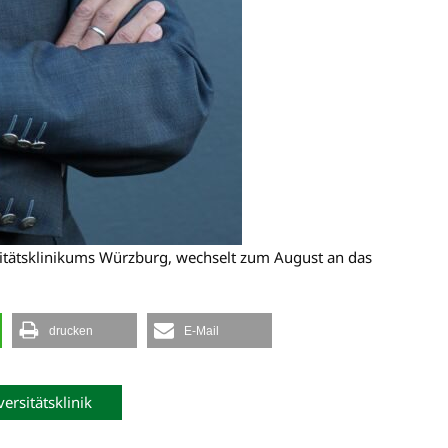
rsitätsklinikums Würzburg, wechselt zum August an das
drucken
E-Mail
ersitätsklinik