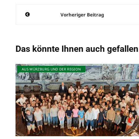
Beitragsnavigation
Vorheriger Beitrag
Das könnte Ihnen auch gefallen
AUS WÜRZBURG UND DER REGION