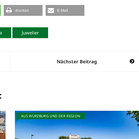
drucken
E-Mail
a
Juwelier
Nächster Beitrag
:
AUS WÜRZBURG UND DER REGION