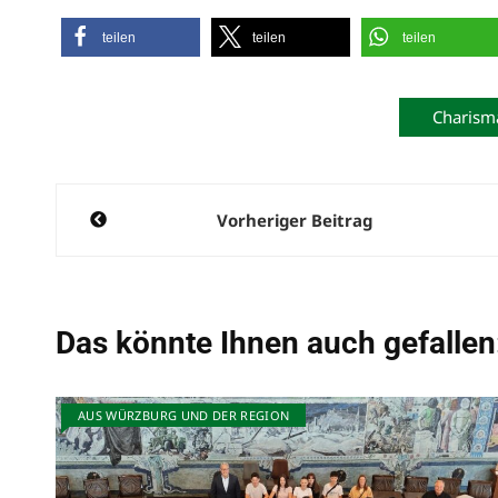
teilen
teilen
teilen
Charism
Beitragsnavigation
Vorheriger Beitrag
Das könnte Ihnen auch gefallen
AUS WÜRZBURG UND DER REGION