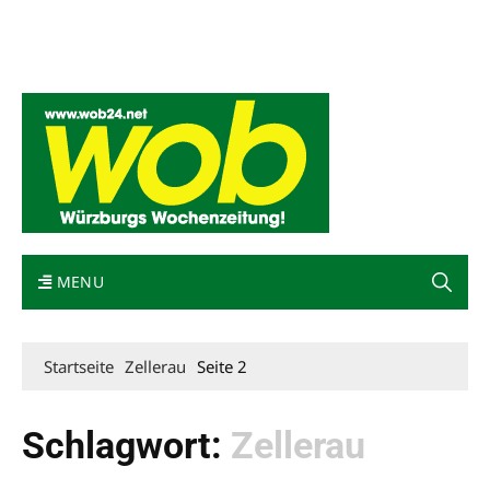
Mediadaten
wob nicht erhalten
Kontakt
Impressum
Bewerbung
MENU
Startseite
Zellerau
Seite 2
Schlagwort:
Zellerau