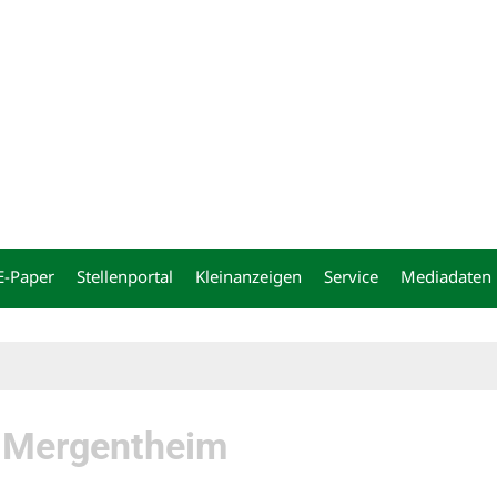
ng
E-Paper
Stellenportal
Kleinanzeigen
Service
Mediadaten
 Mergentheim