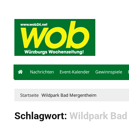
Mediadaten
wob nicht erhalten
Kontakt
Impressum
Bewerbu
Nachrichten
Event-Kalender
Gewinnspiele
Startseite
Wildpark Bad Mergentheim
Schlagwort:
Wildpark Bad