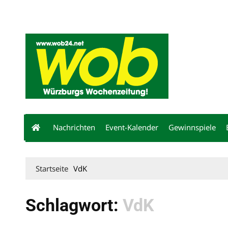
Mediadaten
wob nicht erhalten
Kontakt
Impressum
Bewerbu
Nachrichten
Event-Kalender
Gewinnspiele
Startseite
VdK
Schlagwort:
VdK