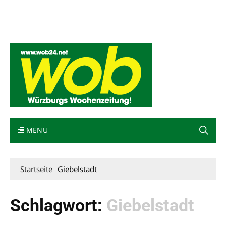
Mediadaten
wob nicht erhalten
Kontakt
Impressum
Bewerbung
MENU
Startseite
Giebelstadt
Schlagwort:
Giebelstadt