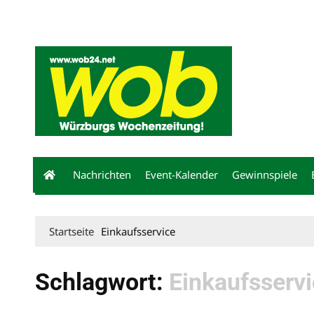
Mediadaten
wob nicht erhalten
Kontakt
Impressum
Bewerbu
Nachrichten
Event-Kalender
Gewinnspiele
Startseite
Einkaufsservice
Schlagwort:
Einkaufsserv