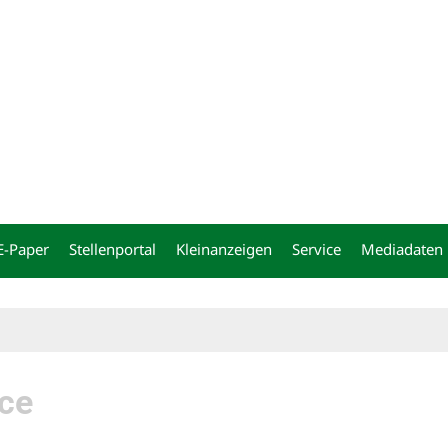
ng
E-Paper
Stellenportal
Kleinanzeigen
Service
Mediadaten
ice