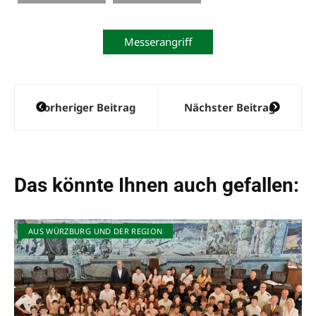
Messerangriff
Beitragsnavigation
Vorheriger Beitrag
Nächster Beitrag
Das könnte Ihnen auch gefallen:
AUS WÜRZBURG UND DER REGION