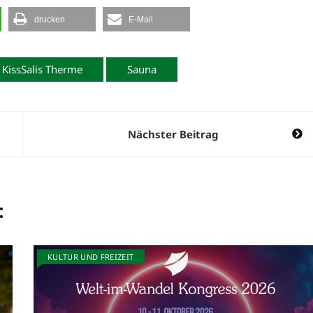
drucken
E-Mail
KissSalis Therme
Sauna
Nächster Beitrag
:
KULTUR UND FREIZEIT