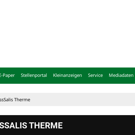
ng
E-Paper
Stellenportal
Kleinanzeigen
Service
Mediadaten
ssSalis Therme
SSALIS THERME