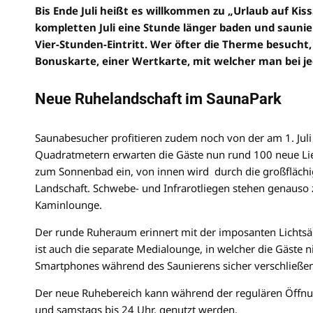
Bis Ende Juli heißt es willkommen zu „Urlaub auf Kis
kompletten Juli eine Stunde länger baden und saunie
Vier-Stunden-Eintritt. Wer öfter die Therme besucht, 
Bonuskarte, einer Wertkarte, mit welcher man bei jed
Neue Ruhelandschaft im SaunaPark
Saunabesucher profitieren zudem noch von der am 1. Jul
Quadratmetern erwarten die Gäste nun rund 100 neue Li
zum Sonnenbad ein, von innen wird durch die großflächig
Landschaft. Schwebe- und Infrarotliegen stehen genauso 
Kaminlounge.
Der runde Ruheraum erinnert mit der imposanten Lichtsä
ist auch die separate Medialounge, in welcher die Gäste 
Smartphones während des Saunierens sicher verschließen
Der neue Ruhebereich kann während der regulären Öffnungs
und samstags bis 24 Uhr, genutzt werden.