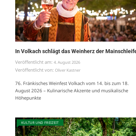
In Volkach schlägt das Weinherz der Mainschleif
Veröffentlicht am:
4. August 2026
Veröffentlicht von:
Oliver Kastner
76. Fränkisches Weinfest Volkach vom 14. bis zum 18.
August 2026 – Kulinarische Akzente und musikalische
Höhepunkte
KULTUR UND FREIZEIT