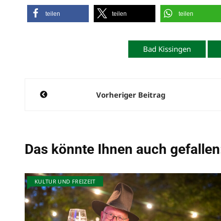
teilen
teilen
teilen
Bad Kissingen
Beitragsnavigation
Vorheriger Beitrag
Das könnte Ihnen auch gefallen
KULTUR UND FREIZEIT