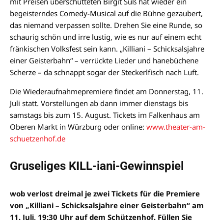
mit Preisen überschütteten Birgit Süß hat wieder ein
begeisterndes Comedy-Musical auf die Bühne gezaubert,
das niemand verpassen sollte. Drehen Sie eine Runde, so
schaurig schön und irre lustig, wie es nur auf einem echt
fränkischen Volksfest sein kann. „Killiani – Schicksalsjahre
einer Geisterbahn“ – verrückte Lieder und hanebüchene
Scherze – da schnappt sogar der Steckerlfisch nach Luft.
Die Wiederaufnahmepremiere findet am Donnerstag, 11.
Juli statt. Vorstellungen ab dann immer dienstags bis
samstags bis zum 15. August. Tickets im Falkenhaus am
Oberen Markt in Würzburg oder online:
www.theater-am-
schuetzenhof.de
Gruseliges KILL-iani-Gewinnspiel
wob verlost dreimal je zwei Tickets für die Premiere
von „Killiani – Schicksalsjahre einer Geisterbahn“ am
11. Juli, 19:30 Uhr auf dem Schützenhof. Füllen Sie