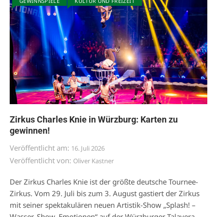
GEWINNSPIELE
KULTUR UND FREIZEIT
Zirkus Charles Knie in Würzburg: Karten zu
gewinnen!
Veröffentlicht am:
16. Juli 2026
Veröffentlicht von:
Oliver Kastner
Der Zirkus Charles Knie ist der größte deutsche Tournee-
Zirkus. Vom 29. Juli bis zum 3. August gastiert der Zirkus
mit seiner spektakulären neuen Artistik-Show „Splash! –
Wasser, Show, Emotionen“ auf der Würzburger Talavera.