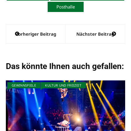
i
Posthalle
v
e
:
Beitragsnavigation
Vorheriger Beitrag
Nächster Beitrag
Das könnte Ihnen auch gefallen:
GEWINNSPIELE
KULTUR UND FREIZEIT