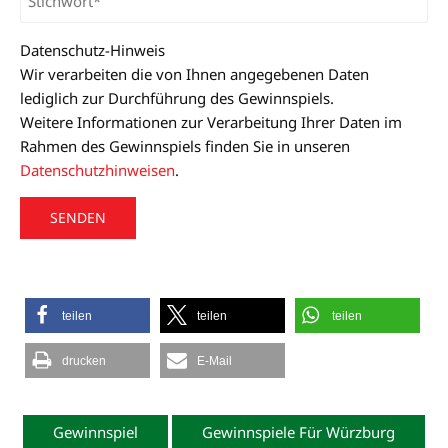
Datenschutz-Hinweis
Wir verarbeiten die von Ihnen angegebenen Daten
lediglich zur Durchführung des Gewinnspiels.
Weitere Informationen zur Verarbeitung Ihrer Daten im
Rahmen des Gewinnspiels finden Sie in unseren
Datenschutzhinweisen
.
A
l
t
teilen
teilen
teilen
e
r
drucken
E-Mail
n
a
Gewinnspiel
Gewinnspiele Für Würzburg
t