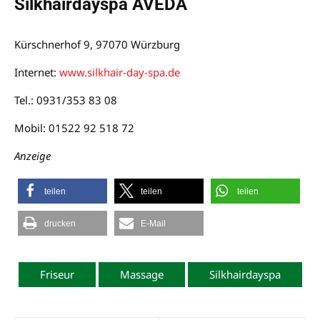
Silkhairdayspa AVEDA
Kürschnerhof 9, 97070 Würzburg
Internet:
www.silkhair-day-spa.de
Tel.: 0931/353 83 08
Mobil: 01522 92 518 72
Anzeige
teilen
teilen
teilen
drucken
E-Mail
Friseur
Massage
Silkhairdayspa