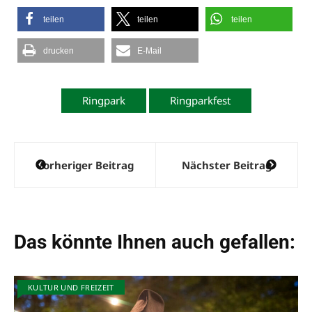
teilen
teilen
teilen
drucken
E-Mail
Ringpark
Ringparkfest
Beitragsnavigation
Vorheriger Beitrag
Nächster Beitrag
Das könnte Ihnen auch gefallen:
KULTUR UND FREIZEIT