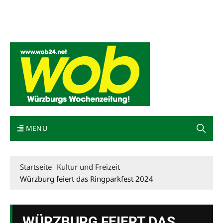
Mediadaten
wob nicht erhalten
Kontakt
Impressum
Bewerbung
MENU
Startseite
Kultur und Freizeit
Würzburg feiert das Ringparkfest 2024
WÜRZBURG FEIERT DAS