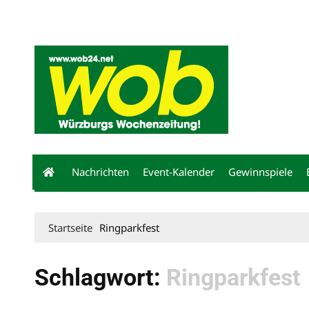
Mediadaten
wob nicht erhalten
Kontakt
Impressum
Bewerbu
Nachrichten
Event-Kalender
Gewinnspiele
Startseite
Ringparkfest
Schlagwort:
Ringparkfest