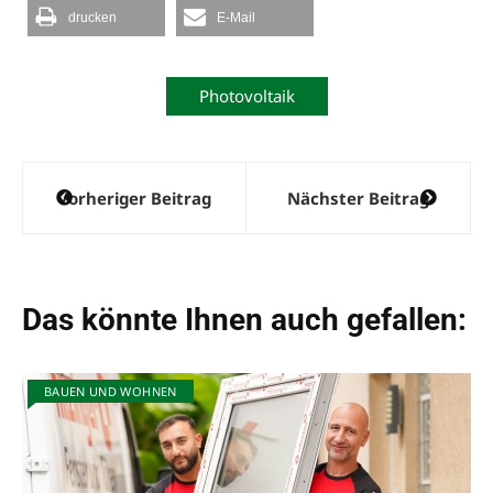
drucken
E-Mail
Photovoltaik
Beitragsnavigation
Vorheriger Beitrag
Nächster Beitrag
Das könnte Ihnen auch gefallen:
BAUEN UND WOHNEN