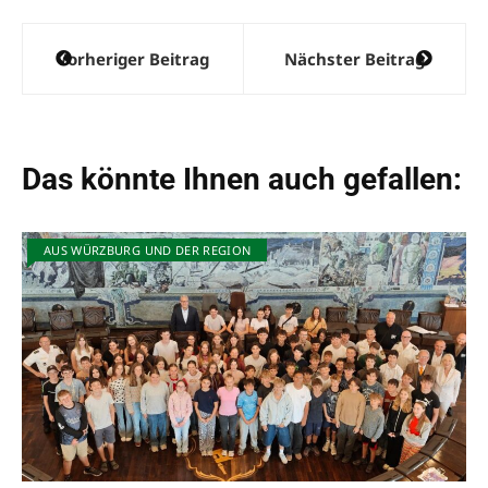
Beitragsnavigation
Vorheriger Beitrag
Nächster Beitrag
Das könnte Ihnen auch gefallen:
AUS WÜRZBURG UND DER REGION