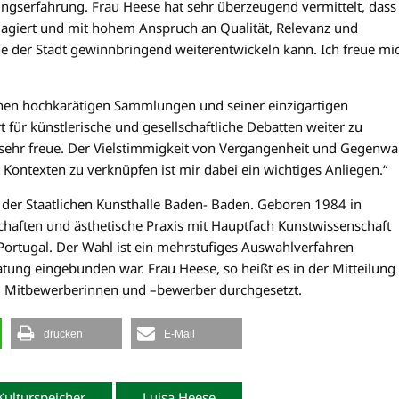
ngserfahrung. Frau Heese hat sehr überzeugend vermittelt, dass
gagiert und mit hohem Anspruch an Qualität, Relevanz und
che der Stadt gewinnbringend weiterentwickeln kann. Ich freue mi
inen hochkarätigen Sammlungen und seiner einzigartigen
t für künstlerische und gesellschaftliche Debatten weiter zu
h sehr freue. Der Vielstimmigkeit von Vergangenheit und Gegenwa
Kontexten zu verknüpfen ist mir dabei ein wichtiges Anliegen.“
 der Staatlichen Kunsthalle Baden- Baden. Geboren 1984 in
chaften und ästhetische Praxis mit Hauptfach Kunstwissenschaft
Portugal. Der Wahl ist ein mehrstufiges Auswahlverfahren
ung eingebunden war. Frau Heese, so heißt es in der Mitteilung
3 Mitbewerberinnen und –bewerber durchgesetzt.
drucken
E-Mail
Kulturspeicher
Luisa Heese