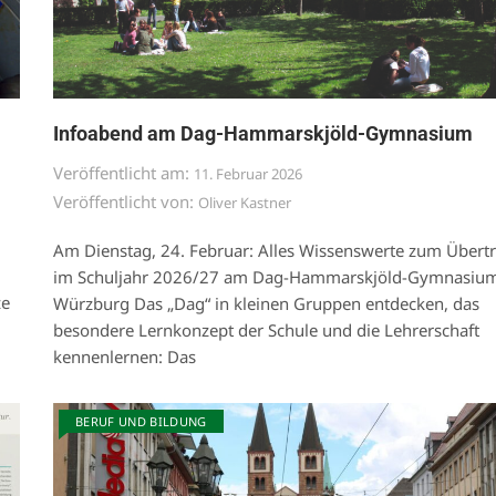
Infoabend am Dag-Hammarskjöld-Gymnasium
Veröffentlicht am:
11. Februar 2026
Veröffentlicht von:
Oliver Kastner
Am Dienstag, 24. Februar: Alles Wissenswerte zum Übertri
im Schuljahr 2026/27 am Dag-Hammarskjöld-Gymnasiu
ze
Würzburg Das „Dag“ in kleinen Gruppen entdecken, das
besondere Lernkonzept der Schule und die Lehrerschaft
kennenlernen: Das
BERUF UND BILDUNG