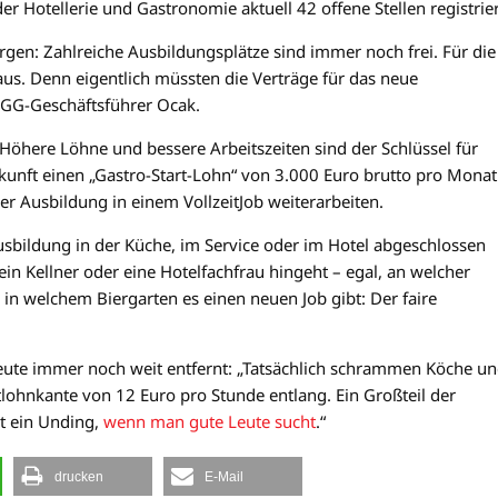
r Hotellerie und Gastronomie aktuell 42 offene Stellen registrier
n: Zahlreiche Ausbildungsplätze sind immer noch frei. Für die
aus. Denn eigentlich müssten die Verträge für das neue
NGG-Geschäftsführer Ocak.
Höhere Löhne und bessere Arbeitszeiten sind der Schlüssel für
Zukunft einen „Gastro-Start-Lohn“ von 3.000 Euro brutto pro Monat
rer Ausbildung in einem VollzeitJob weiterarbeiten.
bildung in der Küche, im Service oder im Hotel abgeschlossen
 ein Kellner oder eine Hotelfachfrau hingeht – egal, an welcher
 in welchem Biergarten es einen neuen Job gibt: Der faire
heute immer noch weit entfernt: „Tatsächlich schrammen Köche u
lohnkante von 12 Euro pro Stunde entlang. Ein Großteil der
st ein Unding,
wenn man gute Leute sucht
.“
drucken
E-Mail