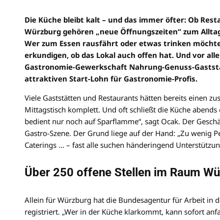
Die Küche bleibt kalt – und das immer öfter: Ob Rest
Würzburg gehören „neue Öffnungszeiten“ zum Alltag
Wer zum Essen rausfährt oder etwas trinken möchte, 
erkundigen, ob das Lokal auch offen hat. Und vor all
Gastronomie-Gewerkschaft Nahrung-Genuss-Gaststätt
attraktiven Start-Lohn für Gastronomie-Profis.
Viele Gaststätten und Restaurants hätten bereits einen zu
Mittagstisch komplett. Und oft schließt die Küche abends 
bedient nur noch auf Sparflamme“, sagt Ocak. Der Geschä
Gastro-Szene. Der Grund liege auf der Hand: „Zu wenig Per
Caterings … – fast alle suchen händeringend Unterstützun
Über 250 offene Stellen im Raum W
Allein für Würzburg hat die Bundesagentur für Arbeit in d
registriert. „Wer in der Küche klarkommt, kann sofort an