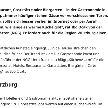
aurant, Gaststätte oder Biergarten – in der Gastronomie in
. „Immer häufiger stehen Gäste vor verschlossenen Türen.
sollte sich besser vorher im Internet oder per Anruf
em, wie lange es warme Küche gibt“, rät Ibo Ocak von der
en (NGG). Er fordert auch für die Region Würzburg einen
sätzlichen Ruhetag eingelegt. „Einige Häuser streichen den
eutlich früher. Der Trend ist klar: Die Gastronomie kocht und
ftsführer der NGG Unterfranken schlägt „KüchenAlarm“ für die
sonal. Hotels, Restaurants, Gaststätten, Biergärten, Cafés,
g“, so Ibo Ocak.
ürzburg
er Hotellerie und Gastronomie aktuell 209 offene Stellen
fangen: 126 unbesetzte Jobs warten auf einen Küchen-Profi. Im