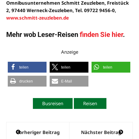
Omnibusunternehmen Schmitt Zeuzleben, Freistück
2, 97440 Werneck-Zeuzleben, Tel. 09722 9456-0,
www.schmitt-zeuzleben.de
Mehr wob Leser-Reisen
finden Sie hier
.
Anzeige
teilen
teilen
teilen
drucken
E-Mail
Busreisen
Reisen
Beitragsnavigation
Vorheriger Beitrag
Nächster Beitrag