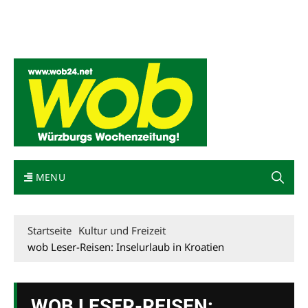
Mediadaten
wob nicht erhalten
Kontakt
Impressum
Bewerbung
MENU
Startseite
Kultur und Freizeit
wob Leser-Reisen: Inselurlaub in Kroatien
WOB LESER-REISEN: