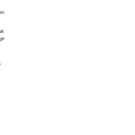
hen
at
ge
r