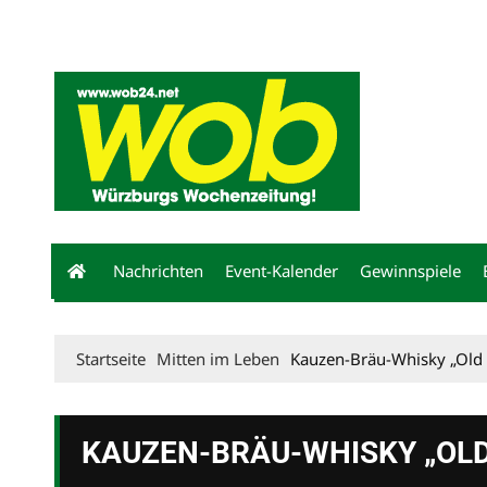
Mediadaten
wob nicht erhalten
Kontakt
Impressum
Bewerbu
Nachrichten
Event-Kalender
Gewinnspiele
Startseite
Mitten im Leben
Kauzen-Bräu-Whisky „Old 
KAUZEN-BRÄU-WHISKY „OLD