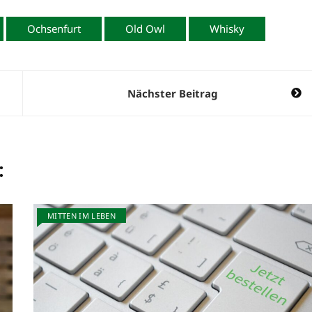
Ochsenfurt
Old Owl
Whisky
Nächster Beitrag
:
MITTEN IM LEBEN