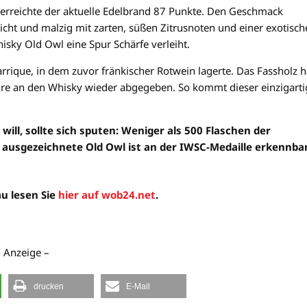
“ erreichte der aktuelle Edelbrand 87 Punkte. Den Geschmack
eicht und malzig mit zarten, süßen Zitrusnoten und einer exotisc
hisky Old Owl eine Spur Schärfe verleiht.
Barrique, in dem zuvor fränkischer Rotwein lagerte. Das Fassholz h
e an den Whisky wieder abgegeben. So kommt dieser einzigarti
ill, sollte sich sputen: Weniger als 500 Flaschen der
r ausgezeichnete Old Owl ist an der IWSC-Medaille erkennba
äu lesen Sie
hier auf wob24.net
.
– Anzeige –
drucken
E-Mail