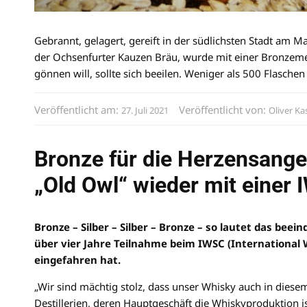
Gebrannt, gelagert, gereift in der südlichsten Stadt am M
der Ochsenfurter Kauzen Bräu, wurde mit einer Bronzeme
gönnen will, sollte sich beeilen. Weniger als 500 Flasch
Veröffentlicht am:
Veröffentlicht von:
27. Juli 2021
Oliver Ka
Bronze für die Herzensang
„Old Owl“ wieder mit einer
Bronze – Silber – Silber – Bronze – so lautet das be
über vier Jahre Teilnahme beim IWSC (International
eingefahren hat.
„Wir sind mächtig stolz, dass unser Whisky auch in diese
Destillerien, deren Hauptgeschäft die Whiskyproduktion is