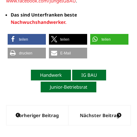
www.facebook.com/JungeIGBAU
.
Das sind Unterfranken beste
Nachwuchshandwerker.
teilen
teilen
teilen
drucken
E-Mail
Handwerk
IG BAU
Junior-Betriebsrat
Beitragsnavigation
Vorheriger Beitrag
Nächster Beitrag