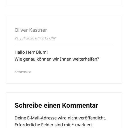
Oliver Kastner
21. Juli 2020 um 9:12 Uhr
Hallo Herr Blum!
Wie genau können wir Ihnen weiterhelfen?
Antworten
Schreibe einen Kommentar
Deine E-Mail-Adresse wird nicht veröffentlicht.
Alternative:
Erforderliche Felder sind mit
*
markiert