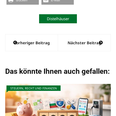
drucken
E-Mail
Distelhäuser
Beitragsnavigation
Vorheriger Beitrag
Nächster Beitrag
Das könnte Ihnen auch gefallen:
STEUERN, RECHT UND FINANZEN