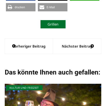
drucken
E-Mail
Grillen
Beitragsnavigation
Vorheriger Beitrag
Nächster Beitrag
Das könnte Ihnen auch gefallen:
KULTUR UND FREIZEIT