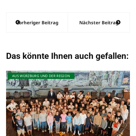
Beitragsnavigation
Vorheriger Beitrag
Nächster Beitrag
Das könnte Ihnen auch gefallen:
AUS WÜRZBURG UND DER REGION