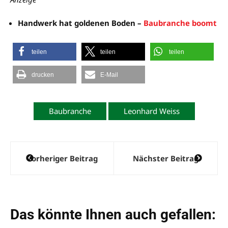
Handwerk hat goldenen Boden –
Baubranche boomt
teilen
teilen
teilen
drucken
E-Mail
Baubranche
Leonhard Weiss
Beitragsnavigation
Vorheriger Beitrag
Nächster Beitrag
Das könnte Ihnen auch gefallen: