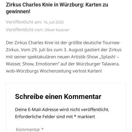
Zirkus Charles Knie in Würzburg: Karten zu
gewinnen!
Veröffentlicht am:
16. Juli 2026
Veröffentlicht von:
Oliver Kastner
Der Zirkus Charles Knie ist der größte deutsche Tournee-
Zirkus. Vom 29. Juli bis zum 3. August gastiert der Zirkus
mit seiner spektakulären neuen Artistik-Show „Splash! –
Wasser, Show, Emotionen“ auf der Würzburger Talavera.
wob-Würzburgs Wochenzeitung verlost Karten!
Schreibe einen Kommentar
Deine E-Mail-Adresse wird nicht veröffentlicht.
Alternative:
Erforderliche Felder sind mit
*
markiert
Kommentar
*