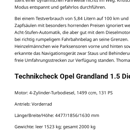
steht einer dynamischen Fahrweise nichts im Weg. Kritis
Modus entspannt und gefahrlos durchführen.
Bei einem Testverbrauch von 5,84 Litern auf 100 km und
Zapfsäulen mit besonders horrenden Preisen ignoriert wer
Acht-Stufen-Automatik, die aber gut mit dem Dieselmot
bei richtig rumpeligem Fahrbahnbelag an seine Grenzen. H
Heinzelmännchen wie Parksensoren vorne und hinten so
erkannte das Navigationsgerät zwar Staus und Behinderun
freie Umfahrungsstrecken zur Verfügung standen. Thoma
Technikcheck Opel Grandland 1.5 Di
Motor: 4-Zylinder-Turbodiesel, 1499 ccm, 131 PS
Antrieb: Vorderrad
Länge/Breite/Höhe: 4477/1856/1630 mm
Gewichte: leer 1523 kg; gesamt 2000 kg