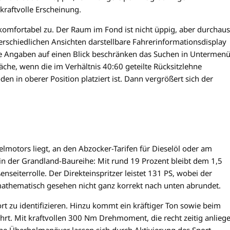
kraftvolle Erscheinung.
omfortabel zu. Der Raum im Fond ist nicht üppig, aber durchaus
nterschiedlichen Ansichten darstellbare Fahrerinformationsdisplay
Angaben auf einen Blick beschränken das Suchen in Untermen
äche, wenn die im Verhältnis 40:60 geteilte Rücksitzlehne
in oberer Position platziert ist. Dann vergrößert sich der
elmotors liegt, an den Abzocker-Tarifen für Dieselöl oder am
in der Grandland-Baureihe: Mit rund 19 Prozent bleibt dem 1,5
enseiterrolle. Der Direkteinspritzer leistet 131 PS, wobei der
mathematisch gesehen nicht ganz korrekt nach unten abrundet.
ort zu identifizieren. Hinzu kommt ein kräftiger Ton sowie beim
rt. Mit kraftvollen 300 Nm Drehmoment, die recht zeitig anliege