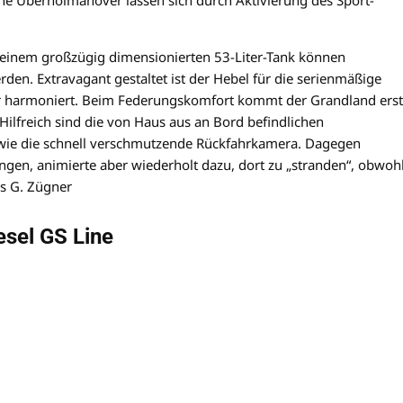
che Überholmanöver lassen sich durch Aktivierung des Sport-
 einem großzügig dimensionierten 53-Liter-Tank können
den. Extravagant gestaltet ist der Hebel für die serienmäßige
or harmoniert. Beim Federungskomfort kommt der Grandland erst
ilfreich sind die von Haus aus an Bord befindlichen
wie die schnell verschmutzende Rückfahrkamera. Dagegen
gen, animierte aber wiederholt dazu, dort zu „stranden“, obwoh
s G. Zügner
esel GS Line