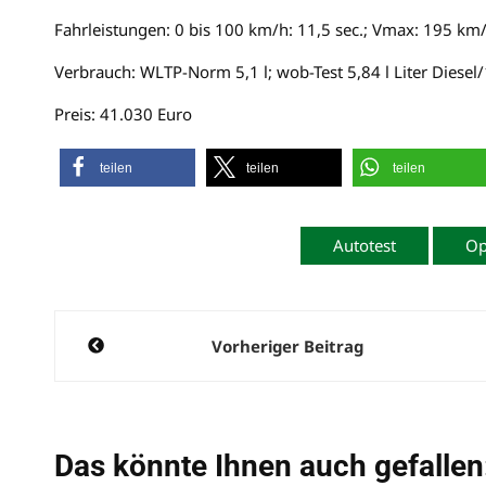
Fahrleistungen: 0 bis 100 km/h: 11,5 sec.; Vmax: 195 km
Verbrauch: WLTP-Norm 5,1 l; wob-Test 5,84 l Liter Diesel
Preis: 41.030 Euro
teilen
teilen
teilen
Autotest
Op
Beitragsnavigation
Vorheriger Beitrag
Das könnte Ihnen auch gefallen