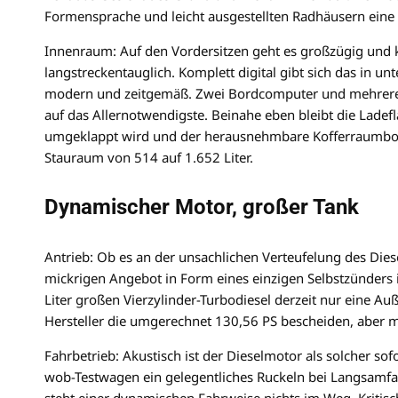
Formensprache und leicht ausgestellten Radhäusern eine 
Innenraum: Auf den Vordersitzen geht es großzügig und k
langstreckentauglich. Komplett digital gibt sich das in u
modern und zeitgemäß. Zwei Bordcomputer und mehrere 
auf das Allernotwendigste. Beinahe eben bleibt die Ladefl
umgeklappt wird und der herausnehmbare Kofferraumboden 
Stauraum von 514 auf 1.652 Liter.
Dynamischer Motor, großer Tank
Antrieb: Ob es an der unsachlichen Verteufelung des Dies
mickrigen Angebot in Form eines einzigen Selbstzünders 
Liter großen Vierzylinder-Turbodiesel derzeit nur eine Auß
Hersteller die umgerechnet 130,56 PS bescheiden, aber 
Fahrbetrieb: Akustisch ist der Dieselmotor als solcher sof
wob-Testwagen ein gelegentliches Ruckeln bei Langsamfah