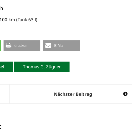
/h
/100 km (Tank 63 l)
drucken
E-Mail
el
Thomas G. Zügner
Nächster Beitrag
: