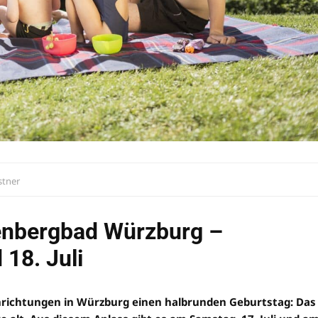
stner
enbergbad Würzburg –
18. Juli
teinrichtungen in Würzburg einen halbrunden Geburtstag: Das