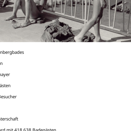
lenbergbades
en
mayer
ästen
Besucher
terschaft
ord mit 418.638 Badegästen