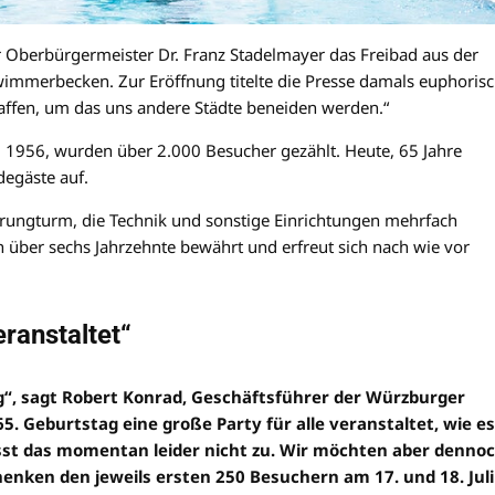
 Oberbürgermeister Dr. Franz Stadelmayer das Freibad aus der
hwimmerbecken. Zur Eröffnung titelte die Presse damals euphorisc
ffen, um das uns andere Städte beneiden werden.“
li 1956, wurden über 2.000 Besucher gezählt. Heute, 65 Jahre
degäste auf.
rungturm, die Technik und sonstige Einrichtungen mehrfach
 über sechs Jahrzehnte bewährt und erfreut sich nach wie vor
eranstaltet“
urg“, sagt Robert Konrad, Geschäftsführer der Würzburger
. Geburtstag eine große Party für alle veranstaltet, wie es
lässt das momentan leider nicht zu. Wir möchten aber denno
henken den jeweils ersten 250 Besuchern am 17. und 18. Juli