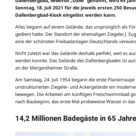
Dallenbergbad, liebevoll „Dalle“ genannt, wird 65 Jah
Sonntag, 18. Juli 2021 für die jeweils ersten 250 Be
Dallenbergbad-Kiosk eingelöst werden kann.
Alles begann auf einem Gelände, das ursprünglich als Fö
gedient hatte: Der Standort der ehemaligen Ziegelei J. E
eine der schönsten Freibadanlagen Deutschlands verwand
Nicht zuletzt war das Gelände deshalb perfekt, weil es 
werden konnte. Das Gelände des Dallenbergbades ist auch
an der Mergentheimer Straße.
Am Samstag, 24. Juli 1954 begann die erste Planierraupe
unstrukturierten Ziegelei- und Ackergelände ein moderne
bewegen. Die Arbeiten am künftigen Freischwimmbad ging
nach Baubeginn, das erste Mal probeweise Wasser in da
14,2 Millionen Badegäste in 65 Jahr