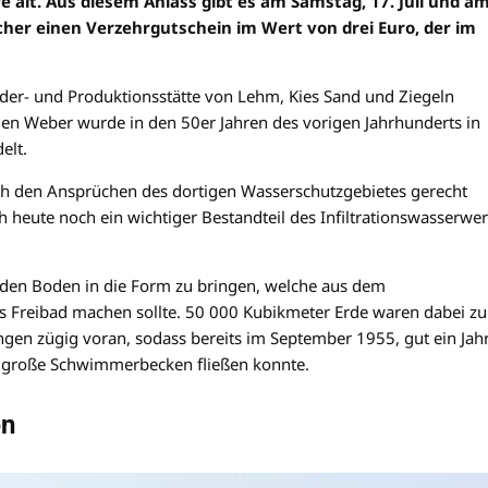
re alt. Aus diesem Anlass gibt es am Samstag, 17. Juli und a
sucher einen Verzehrgutschein im Wert von drei Euro, der im
rder- und Produktionsstätte von Lehm, Kies Sand und Ziegeln
ugen Weber wurde in den 50er Jahren des vorigen Jahrhunderts in
elt.
auch den Ansprüchen des dortigen Wasserschutzgebietes gerecht
 heute noch ein wichtiger Bestandteil des Infiltrationswasserwe
 den Boden in die Form zu bringen, welche aus dem
s Freibad machen sollte. 50 000 Kubikmeter Erde waren dabei zu
en zügig voran, sodass bereits im September 1955, gut ein Jah
s große Schwimmerbecken fließen konnte.
en