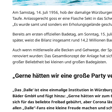
Am Samstag, 14. Juli 1956, hob der damalige Würzburger
Taufe. Anlassgerecht goss er eine Flasche Sekt in das Sc
„Es wurde samt und sonders ein Erholungsgelände gescha
Bereits am ersten offiziellen Badetag, am Sonntag, 15. Ju
später, weist die Bilanz insgesamt rund 14,2 Millionen Ba
Auch wenn mittlerweile alle Becken und Gehwege, der Sp
renoviert wurden: Das Gesamtkonzept der Anlage hat sich
großer Beliebtheit bei kleinen und großen Badegästen.
„Gerne hätten wir eine große Party v
„Das ‚Dalle‘ ist eine einmalige Institution in Würzb
Bäder GmbH und fügt hinzu: „Gerne hätten wir zum 65
sich für das beliebte Freibad gebührt, aber Corona 
allen „Dalle“-Fans eine kleine Freude machen und sc