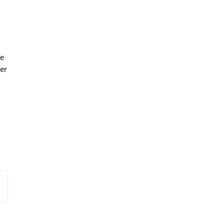
te
er