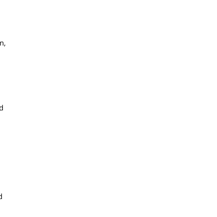
n,
d
d