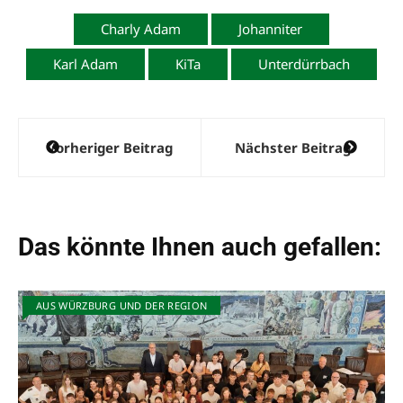
Charly Adam
Johanniter
Karl Adam
KiTa
Unterdürrbach
Beitragsnavigation
Vorheriger Beitrag
Nächster Beitrag
Das könnte Ihnen auch gefallen:
AUS WÜRZBURG UND DER REGION