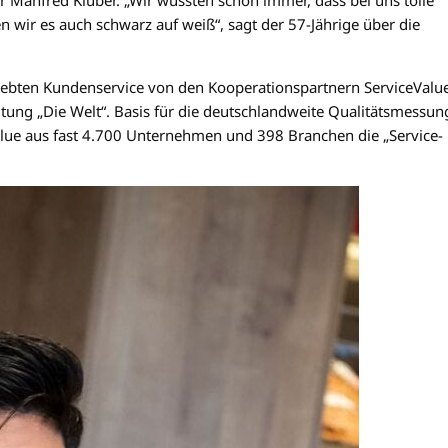
rer Manfred Klüber. „Wir wussten schon immer, dass bei uns tolle
en wir es auch schwarz auf weiß“, sagt der 57-Jährige über die
lebten Kundenservice von den Kooperationspartnern ServiceValu
ung „Die Welt“. Basis für die deutschlandweite Qualitätsmessun
alue aus fast 4.700 Unternehmen und 398 Branchen die „Service-