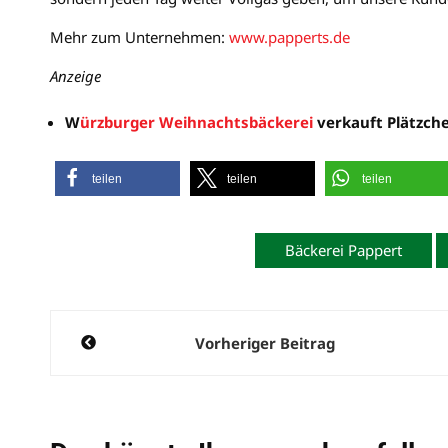
Mehr zum Unternehmen:
www.papperts.de
Anzeige
W
ürzburger Weihnachtsbäckerei
verkauft Plätzche
teilen
teilen
teilen
Bäckerei Pappert
Beitragsnavigation
Vorheriger Beitrag