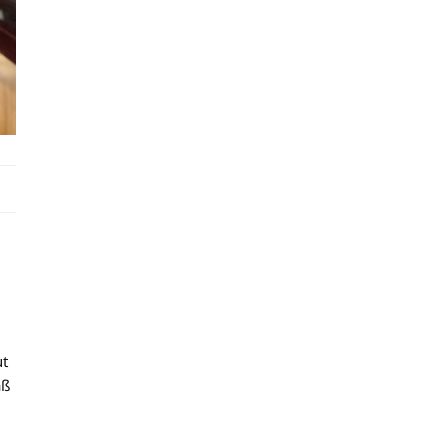
ut
äß