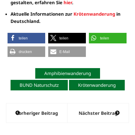
gestalten, erfahren Sie
hier
.
Aktuelle Informationen zur
Krötenwanderung
in
Deutschland.
teilen
teilen
teilen
drucken
E-Mail
Amphibienwanderung
BUND Naturschutz
Krötenwanderung
Beitragsnavigation
Vorheriger Beitrag
Nächster Beitrag