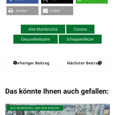
drucken
E-Mail
Alte Mainbrücke
Corona
Gesundheitsamt
Schoppenfetzer
Beitragsnavigation
Vorheriger Beitrag
Nächster Beitrag
Das könnte Ihnen auch gefallen:
AUS WÜRZBURG UND DER REGION