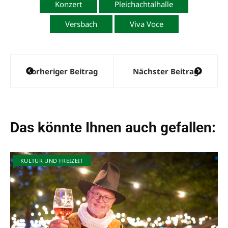
Konzert
Pleichachtalhalle
Versbach
Viva Voce
Beitragsnavigation
Vorheriger Beitrag
Nächster Beitrag
Das könnte Ihnen auch gefallen:
KULTUR UND FREIZEIT