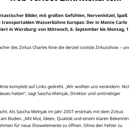
antastischer Bilder, mit großen Gefühlen, Nervenkitzel, Spaß
n transportablen Wasserbühne Europas: Der in Monte Carlo
tiert in Würzburg: von Mittwoch, 6. September bis Montag, 1
cher des Zirkus Charles Knie die derzeit coolste Zirkusshow – un
nie komplett auf Links gedreht. „Wir wollten uns verändern. Nic
Neues hatten“, sagt Sascha Melnjak, Direktor und umtriebiger
acht. Als Sascha Melnjak im Jahr 2007 erstmals mit dem Zirkus
t am Boden. „Mit Mut, Ideen, Qualität und einem klaren Bekenntn
rnehmen für neue Showelemente zu öffnen. Ohne den Fehler zu