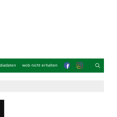
diadaten
wob nicht erhalten