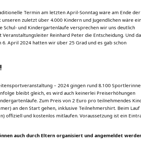
raditionelle Termin am letzten April-Sonntag wäre am Ende der
t unseren zuletzt über 4.000 Kindern und Jugendlichen wäre ei
ie Schul- und Kindergartenläufe versprechen wir uns deutlich
Veranstaltungsleiter Reinhard Peter die Entscheidung. Und da
m 6. April 2024 hatten wir über 25 Grad und es gab schon
!
eitensportveranstaltung – 2024 gingen rund 8.100 Sportlerinn
nfolge bleibt gleich, es wird auch keinerlei Preiserhöhungen
Kindergartenläufe. Zum Preis von 2 Euro pro teilnehmendes Kin
mer) an den Start gehen, inklusive Teilnehmershirt. Beim Lauf
) offiziell und kostenlos mitlaufen. Voraussetzung ist ein Eintr
önnen auch durch Eltern organisiert und angemeldet werde