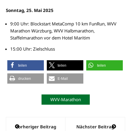
Sonntag, 25. Mai 2025
9:00 Uhr: Blockstart MetaComp 10 km FunRun, WVV
Marathon Würzburg, WVV Halbmarathon,
Staffelmarathon vor dem Hotel Maritim
15:00 Uhr: Zielschluss
teilen
teilen
teilen
drucken
E-Mail
WVV-Marathon
Beitragsnavigation
Vorheriger Beitrag
Nächster Beitrag