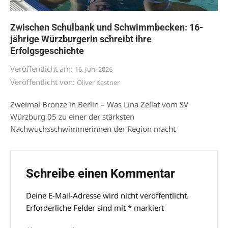
Zwischen Schulbank und Schwimmbecken: 16-
jährige Würzburgerin schreibt ihre
Erfolgsgeschichte
Veröffentlicht am:
16. Juni 2026
Veröffentlicht von:
Oliver Kastner
Zweimal Bronze in Berlin – Was Lina Zellat vom SV
Würzburg 05 zu einer der stärksten
Nachwuchsschwimmerinnen der Region macht
Schreibe einen Kommentar
Deine E-Mail-Adresse wird nicht veröffentlicht.
Alternative:
Erforderliche Felder sind mit
*
markiert