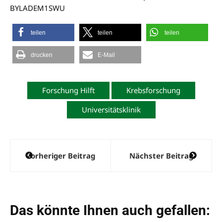
BYLADEM1SWU
teilen
teilen
teilen
drucken
E-Mail
Forschung Hilft
Krebsforschung
Universitätsklinik
Beitragsnavigation
Vorheriger Beitrag
Nächster Beitrag
Das könnte Ihnen auch gefallen: