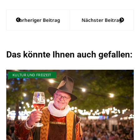
t
i
Beitragsnavigation
v
Vorheriger Beitrag
Nächster Beitrag
e
:
Das könnte Ihnen auch gefallen:
KULTUR UND FREIZEIT