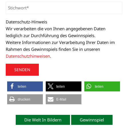
Datenschutz-Hinweis
Wir verarbeiten die von Ihnen angegebenen Daten
lediglich zur Durchführung des Gewinnspiels.
Weitere Informationen zur Verarbeitung Ihrer Daten im
Rahmen des Gewinnspiels finden Sie in unseren
Datenschutzhinweisen
.
A
teilen
teilen
teilen
l
t
drucken
E-Mail
e
r
n
Die Welt In Bildern
Gewinnspiel
a