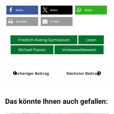
teilen
teilen
teilen
drucken
E-Mail
Friedrich-Koenig-Gymnasium
Lesen
Michael Piazolo
Vorlesewettbewerb
Beitragsnavigation
Vorheriger Beitrag
Nächster Beitrag
Das könnte Ihnen auch gefallen: